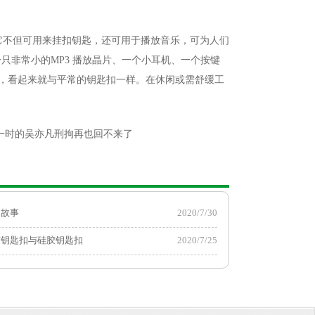
它不但可用来挂扣钥匙，还可用于播放音乐，可为人们
只非常小的MP3 播放晶片、一个小耳机、一个按键
接，看起来就与平常的钥匙扣一样。在休闲或需舒缓工
一时的吴亦凡刑拘再也回不来了
扣故事
2020/7/30
胶钥匙扣与硅胶钥匙扣
2020/7/25