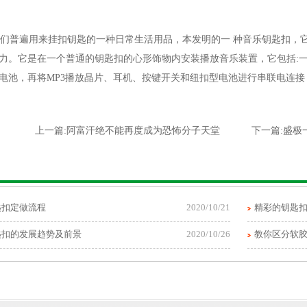
们普遍用来挂扣钥匙的一种日常生活用品，本发明的一 种音乐钥匙扣，
力。它是在一个普通的钥匙扣的心形饰物内安装播放音乐装置，它包括:一
电池，再将MP3播放晶片、耳机、按键开关和纽扣型电池进行串联电连
上一篇:
阿富汗绝不能再度成为恐怖分子天堂
下一篇:
盛极
匙扣定做流程
2020/10/21
精彩的钥匙
匙扣的发展趋势及前景
2020/10/26
教你区分软