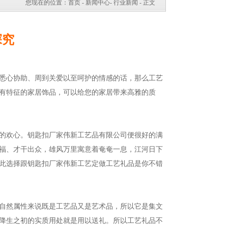
您现在的位置：
首页
-
新闻中心
-
行业新闻
- 正文
探究
悉心协助、周到关爱以至呵护的情感的话，那么工艺
有特征的家居饰品，可以给您的家居带来高雅的质
的欢心。钥匙扣厂家伟新工艺品有限公司便很好的满
福、才干出众，雄风万里寓意着奄奄一息，江河日下
此选择跟钥匙扣厂家伟新工艺定做工艺礼品是你不错
自然属性来说既是工艺品又是艺术品，所以它是集文
降生之初的实质用处就是用以送礼。所以工艺礼品不