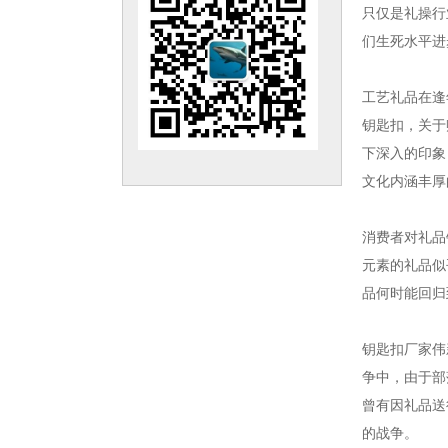
只仅是礼操行
们生死水平进
工艺礼品在逢
钥匙扣，关于
下深入的印象
文化内涵丰厚
消费者对
礼品
元素的礼品似
品何时能回归
钥匙扣厂家伟
争中，由于部
曾有因礼品送
的战争。