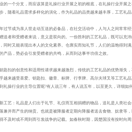
业的一个分支，而应该算是礼操行业开展之初的根底，在礼操行业开展之
步，随着礼品需求多样化的演化，作为礼品的品类越来越丰厚，工艺礼品
年过节成为亲人世走动互送的必备品，在社交活动中，人与人之间常常经
赠送者和受赠者来说，意义是双向的。一份胜利的工艺礼品，既可以充沛
，同时又能表现出本人的文化素养。仓廪实而知礼节，人们的温饱得到满
的产品，势必会引发受赠者的共鸣，从而到达事半功倍之效。
钥匙扣
的创意性和适用性请求越来越激烈，传统的工艺礼品的优势渐失，
乎越来越受喜爱。钥匙扣、徽章、标牌、行李牌、高尔夫球叉等工艺礼品
到礼操行业的主导位置呢?有人说三年，有人说五年，以至更久，详细如
新工艺：礼品是人们出于礼节、礼仪而互相捐赠的物品，送礼是人类社会
落兼并而产生的纳贡。也就是被降服者定期向降服者送去食物、奴隶等，
得不及时或不周到而引发战争的记载。如春秋时期，因楚国没有按时向周