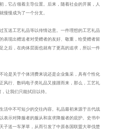
初，它占领着主导位置。后来，随着社会的开展，人
就慢慢成为了一个分支。
过互送工艺礼品等以传情达意。一件理想的工艺礼品
的表现出赠送者对受赠者的友好、敬重，给受赠者留
足之后，在肉体层面也就有了更高的追求，所以一件
不论是关于个体消费来说还是企业集采，具有个性化
正风行、数码电子类礼品又接踵而来，那么，工艺礼
何，让我们只能拭目以待。
生活中不可短少的交往内容。礼品最初来源于古代战
以表示对降服者的服从和哀求降服者的庇护。史书中
天子送一车茅草，从而引发了中原各国联盟大举伐楚