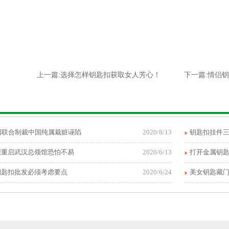
上一篇:
选择怎样钥匙扣获取女人芳心！
下一篇:
情侣钥
国联合制裁中国纯属栽赃诬陷
2020/8/13
钥匙扣挂件
想重启武汉总领馆恐怕不易
2020/6/13
打开金属钥
钥匙扣批发必须考虑要点
2020/6/24
美女钥匙藏