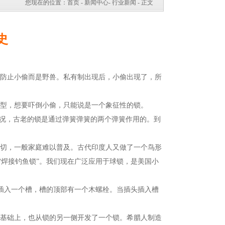
您现在的位置：
首页
-
新闻中心
-
行业新闻
- 正文
史
防止小偷而是野兽。私有制出现后，小偷出现了，所
型，想要吓倒小偷，只能说是一个象征性的锁。
况，古老的锁是通过弹簧弹簧的两个弹簧作用的。到
切，一般家庭难以普及。古代印度人又做了一个鸟形
“焊接钓鱼锁”。我们现在广泛应用于球锁，是美国小
插入一个槽，槽的顶部有一个木螺栓。当插头插入槽
基础上，也从锁的另一侧开发了一个锁。希腊人制造