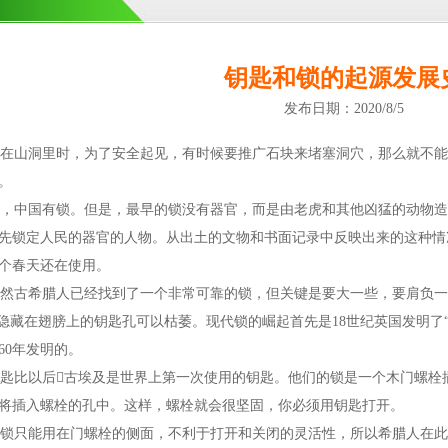
钥匙和锁的起源发展
发布日期：2020/8/5
山洞里时，为了安全起见，有时候要推广石块来堵塞洞穴，那么就不能
。
中国有锁。但是，最早的锁没有器官，而是由老虎和其他凶猛的动物造
先锁定人民的器官的人物。从出土的文物和书面记录中反映出来的这种情
个春天还在使用。
古希腊人已经找到了一个非常可靠的锁，但关键是要大一些，要肩负一
，隐藏在翅膀上的钥匙孔可以枯萎。现代锁的崛起首先是18世纪英国发明了
60年发明的。
比以后古埃及是世界上第一次使用的钥匙。他们的锁是一个木门螺栓
将插入螺栓的孔中。这样，螺栓就会很坚固，你必须用钥匙打开。
只能用在门螺栓的侧面，不利于打开和关闭的灵活性，所以希腊人在此