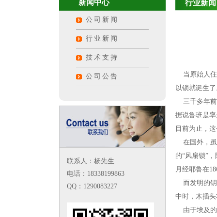
新闻中心
行业新闻
公司新闻
行业新闻
技术支持
当原始人住在
公司公告
以锁就诞生了
三千多年前，
据说鲁班是率
目前为止，这
在国外，虽然
的“风扇锁”
联系人：杨先生
月经耶鲁在18
电话：18338199863
而发明的钥匙
QQ：1290083227
中时，木插头
由于埃及的锁