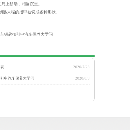
在肩上移动，相当沉重。
钥匙末端的指甲被切成各种形状。
车钥匙扣引申汽车保养大学问
代表
2020/7/23
扣引申汽车保养大学问
2020/8/3